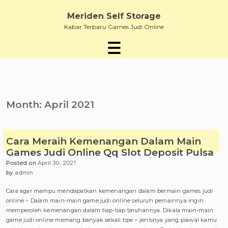
Skip
to
Meriden Self Storage
content
Kabar Terbaru Games Judi Online
Month:
April 2021
Cara Meraih Kemenangan Dalam Main
Games Judi Online Qq Slot Deposit Pulsa
Posted on
April 30, 2021
by
admin
Cara agar mampu mendapatkan kemenangan dalam bermain games judi
online – Dalam main-main game judi online seluruh pemainnya ingin
memperoleh kemenangan dalam tiap-tiap taruhannya. Dikala main-main
game judi online memang banyak sekali tipe – jenisnya yang piawai kamu