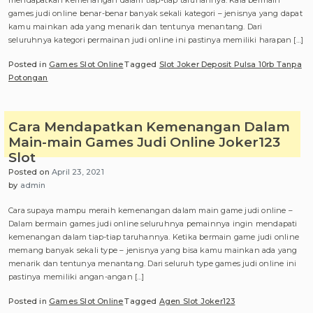
games judi online benar-benar banyak sekali kategori – jenisnya yang dapat
kamu mainkan ada yang menarik dan tentunya menantang. Dari
seluruhnya kategori permainan judi online ini pastinya memiliki harapan […]
Posted in
Games Slot Online
Tagged
Slot Joker Deposit Pulsa 10rb Tanpa
Potongan
Cara Mendapatkan Kemenangan Dalam
Main-main Games Judi Online Joker123
Slot
Posted on
April 23, 2021
by
admin
Cara supaya mampu meraih kemenangan dalam main game judi online –
Dalam bermain games judi online seluruhnya pemainnya ingin mendapati
kemenangan dalam tiap-tiap taruhannya. Ketika bermain game judi online
memang banyak sekali type – jenisnya yang bisa kamu mainkan ada yang
menarik dan tentunya menantang. Dari seluruh type games judi online ini
pastinya memiliki angan-angan […]
Posted in
Games Slot Online
Tagged
Agen Slot Joker123