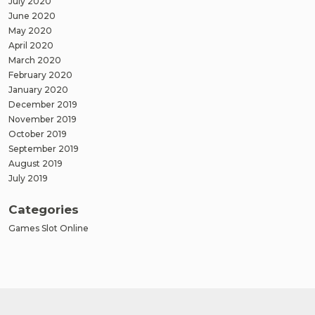
July 2020
June 2020
May 2020
April 2020
March 2020
February 2020
January 2020
December 2019
November 2019
October 2019
September 2019
August 2019
July 2019
Categories
Games Slot Online