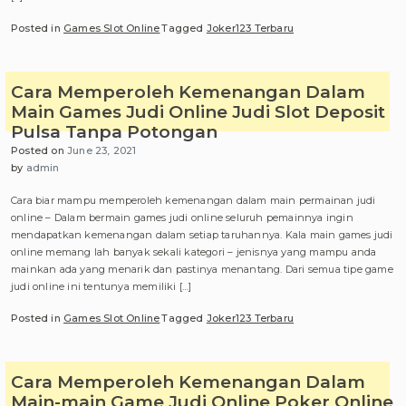
Posted in
Games Slot Online
Tagged
Joker123 Terbaru
Cara Memperoleh Kemenangan Dalam
Main Games Judi Online Judi Slot Deposit
Pulsa Tanpa Potongan
Posted on
June 23, 2021
by
admin
Cara biar mampu memperoleh kemenangan dalam main permainan judi
online – Dalam bermain games judi online seluruh pemainnya ingin
mendapatkan kemenangan dalam setiap taruhannya. Kala main games judi
online memang lah banyak sekali kategori – jenisnya yang mampu anda
mainkan ada yang menarik dan pastinya menantang. Dari semua tipe game
judi online ini tentunya memiliki […]
Posted in
Games Slot Online
Tagged
Joker123 Terbaru
Cara Memperoleh Kemenangan Dalam
Main-main Game Judi Online Poker Online