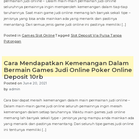
permainan judi online – Dalam main-main permainan judi online
seluruhnya pemainnya ingin memperoleh kemenangan dalam tiap-tiap
taruhannya. Saat main game judi online memang lah banyak sekali tipe –
jenisnya yang bisa anda mainkan ada yang menarik dan pastinya
menantang. Dari semua jenis game judi online ini pastinya memiliki […]
Posted in
Games Slot Online
Tagged
Slot Deposit Via Pulsa Tanpa
Potongan
Cara Mendapatkan Kemenangan Dalam
Bermain Games Judi Online Poker Online
Deposit 10rb
Posted on
June 20, 2021
by
admin
Cara biar dapat meraih kemenangan dalam main permainan judi online –
Dalam main-main game judi online seluruh pemainnya ingin meraih
kemenangan dalam setiap taruhannya. Waktu main games judi online
memang lah banyak sekali type – jenisnya yang mampu anda mainkan ada
yang menarik dan pastinya menantang. Dari seluruh tipe games judi online
ini tentunya memiliki […]