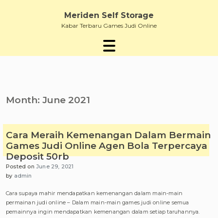
Skip
to
Meriden Self Storage
content
Kabar Terbaru Games Judi Online
Month:
June 2021
Cara Meraih Kemenangan Dalam Bermain
Games Judi Online Agen Bola Terpercaya
Deposit 50rb
Posted on
June 29, 2021
by
admin
Cara supaya mahir mendapatkan kemenangan dalam main-main
permainan judi online – Dalam main-main games judi online semua
pemainnya ingin mendapatkan kemenangan dalam setiap taruhannya.