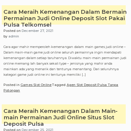
Cara Meraih Kemenangan Dalam Bermain
Permainan Judi Online Deposit Slot Pakai
Pulsa Telkomsel
Posted on
December 27, 2021
by
admin
Cara agar mahir memperoleh kemenangan dalam main games judi online –
Dalam main-main game judi online seluruh pemainnya ingin mendapati
kemenangan dalam setiap taruhannya. Diwaktu main-main permainan judi
online memang lah banyak sekali type – jenisnya yang mahir anda
mainkan ada yang menarik dan tentunya menantang. Dari seluruhnya
kategori game judi online ini tentunya memiliki […]
Posted in
Games Slot Online
Tagged
Agen Slot Deposit Pulsa Tanpa
Potongan
Cara Meraih Kemenangan Dalam Main-
main Permainan Judi Online Situs Slot
Deposit Pulsa
Posted on
December 25, 2021