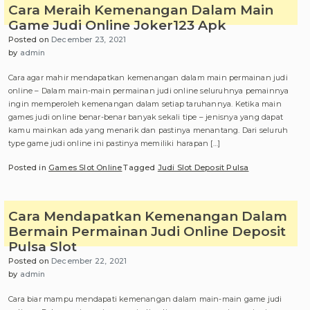
Cara Meraih Kemenangan Dalam Main
Game Judi Online Joker123 Apk
Posted on
December 23, 2021
by
admin
Cara agar mahir mendapatkan kemenangan dalam main permainan judi
online – Dalam main-main permainan judi online seluruhnya pemainnya
ingin memperoleh kemenangan dalam setiap taruhannya. Ketika main
games judi online benar-benar banyak sekali tipe – jenisnya yang dapat
kamu mainkan ada yang menarik dan pastinya menantang. Dari seluruh
type game judi online ini pastinya memiliki harapan […]
Posted in
Games Slot Online
Tagged
Judi Slot Deposit Pulsa
Cara Mendapatkan Kemenangan Dalam
Bermain Permainan Judi Online Deposit
Pulsa Slot
Posted on
December 22, 2021
by
admin
Cara biar mampu mendapati kemenangan dalam main-main game judi