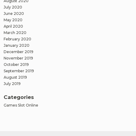
August 2020
July 2020
June 2020
May 2020
April 2020
March 2020
February 2020
January 2020
December 2019
November 2019
October 2019
September 2019
August 2019
July 2019
Categories
Games Slot Online