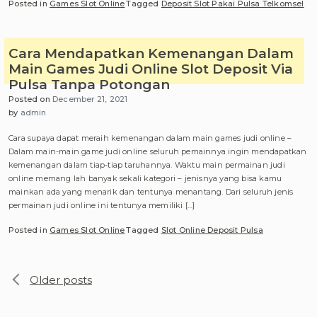
Posted in
Games Slot Online
Tagged
Deposit Slot Pakai Pulsa Telkomsel
Cara Mendapatkan Kemenangan Dalam
Main Games Judi Online Slot Deposit Via
Pulsa Tanpa Potongan
Posted on
December 21, 2021
by
admin
Cara supaya dapat meraih kemenangan dalam main games judi online –
Dalam main-main game judi online seluruh pemainnya ingin mendapatkan
kemenangan dalam tiap-tiap taruhannya. Waktu main permainan judi
online memang lah banyak sekali kategori – jenisnya yang bisa kamu
mainkan ada yang menarik dan tentunya menantang. Dari seluruh jenis
permainan judi online ini tentunya memiliki […]
Posted in
Games Slot Online
Tagged
Slot Online Deposit Pulsa
Posts
Older posts
navigation