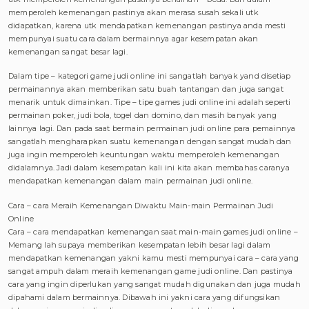
memperoleh kemenangan pastinya akan merasa susah sekali utk
didapatkan, karena utk mendapatkan kemenangan pastinya anda mesti
mempunyai suatu cara dalam bermainnya agar kesempatan akan
kemenangan sangat besar lagi.
Dalam tipe – kategori game judi online ini sangatlah banyak yand disetiap
permainannya akan memberikan satu buah tantangan dan juga sangat
menarik untuk dimainkan. Tipe – tipe games judi online ini adalah seperti
permainan poker, judi bola, togel dan domino, dan masih banyak yang
lainnya lagi. Dan pada saat bermain permainan judi online para pemainnya
sangatlah mengharapkan suatu kemenangan dengan sangat mudah dan
juga ingin memperoleh keuntungan waktu memperoleh kemenangan
didalamnya. Jadi dalam kesempatan kali ini kita akan membahas caranya
mendapatkan kemenangan dalam main permainan judi online.
Cara – cara Meraih Kemenangan Diwaktu Main-main Permainan Judi
Online
Cara – cara mendapatkan kemenangan saat main-main games judi online –
Memang lah supaya memberikan kesempatan lebih besar lagi dalam
mendapatkan kemenangan yakni kamu mesti mempunyai cara – cara yang
sangat ampuh dalam meraih kemenangan game judi online. Dan pastinya
cara yang ingin diperlukan yang sangat mudah digunakan dan juga mudah
dipahami dalam bermainnya. Dibawah ini yakni cara yang difungsikan