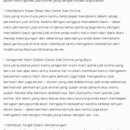
dalam main games judi online yang sangat mudah digunakan.
– Mendalami Dasar-Dasar Dari Game Judi Online
Cara yang mula-mula yakni kamu mesti dapat mendalami dalam setiap
permainan judi online, karena dengan sanggup mendalami basic – dasar
main permainan judi online ini benar benar penting bagi Kamu Dengan
mendalami basic games judi online anda mahir main-main dan tidak akan
merasa Kebingungan dan sebaliknya seandainya anda tidak memahami
basic game judi online akan membuat kamu mengalami kekalahan dan
modal yang dipunyai terbuang sia-sia.
– Janganlah Main Dialam Game Judi Online yang Baru
Cara yang kedua yakni kamu janganlah main-main game judi online yang
baru ke luar atau baru dirilis, karena hal ini akan membuat kamu mengalami
kekalahan waktu Main Dan para pemain juga tidak mengetahui cara
bermain dan juga aturan – aturan yang ada didalamnya, jadi anda sebaiknya
bermainlah permainan judi online yang sudah anda pahami atau kamu
sudah merasa bisa bermain didalamnya. Dan jika kamu main games judi
online slot resmi yang baru keluar atau baru launcing anda akan mendapati
kerugian berupa anda akan mengalami kekalahan karena ketidak tahuan
dalam basic – dasar bermain permainannya, dan kamu juga akan
mengalami kehilangan modal yang keluar dengan sia – sia.
– Membuat Target Dalam Kemenangan