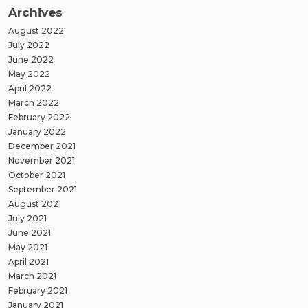
Archives
August 2022
July 2022
June 2022
May 2022
April 2022
March 2022
February 2022
January 2022
December 2021
November 2021
October 2021
September 2021
August 2021
July 2021
June 2021
May 2021
April 2021
March 2021
February 2021
January 2021