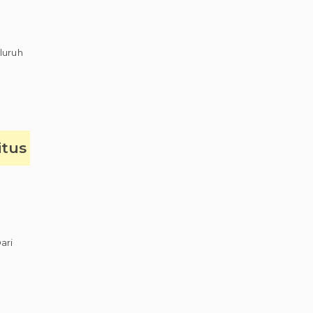
luruh
itus
ari