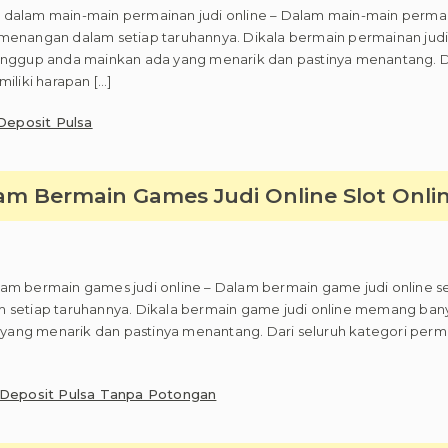
alam main-main permainan judi online – Dalam main-main perma
emenangan dalam setiap taruhannya. Dikala bermain permainan judi
sanggup anda mainkan ada yang menarik dan pastinya menantang. D
iliki harapan […]
 Deposit Pulsa
m Bermain Games Judi Online Slot Onli
 bermain games judi online – Dalam bermain game judi online se
setiap taruhannya. Dikala bermain game judi online memang ban
da yang menarik dan pastinya menantang. Dari seluruh kategori per
 Deposit Pulsa Tanpa Potongan