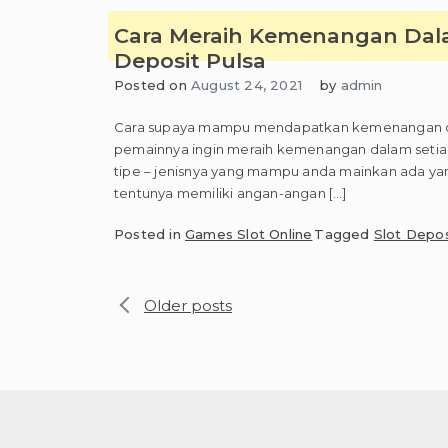
Cara Meraih Kemenangan Dala
Deposit Pulsa
Posted on
August 24, 2021
by
admin
Cara supaya mampu mendapatkan kemenangan dala
pemainnya ingin meraih kemenangan dalam setiap
tipe – jenisnya yang mampu anda mainkan ada yan
tentunya memiliki angan-angan […]
Posted in
Games Slot Online
Tagged
Slot Depo
Posts
Older posts
navigation