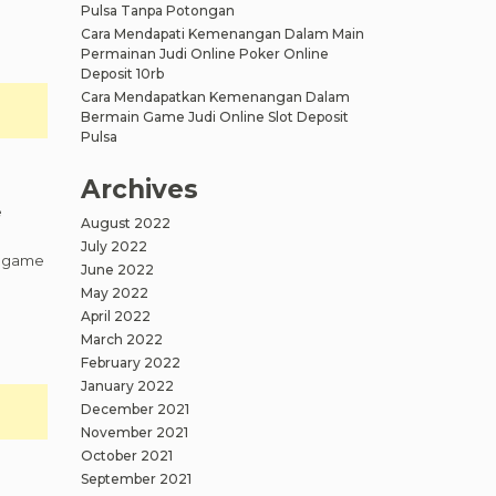
Pulsa Tanpa Potongan
Cara Mendapati Kemenangan Dalam Main
Permainan Judi Online Poker Online
Deposit 10rb
Cara Mendapatkan Kemenangan Dalam
Bermain Game Judi Online Slot Deposit
Pulsa
Archives
e
August 2022
July 2022
s game
June 2022
May 2022
April 2022
March 2022
February 2022
January 2022
December 2021
November 2021
October 2021
September 2021