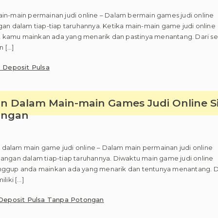
-main permainan judi online – Dalam bermain games judi online
n dalam tiap-tiap taruhannya. Ketika main-main game judi online
t kamu mainkan ada yang menarik dan pastinya menantang. Dari se
n […]
e Deposit Pulsa
 Dalam Main-main Games Judi Online S
ongan
lam main game judi online – Dalam main permainan judi online
gan dalam tiap-tiap taruhannya. Diwaktu main game judi online
sanggup anda mainkan ada yang menarik dan tentunya menantang. D
liki […]
 Deposit Pulsa Tanpa Potongan