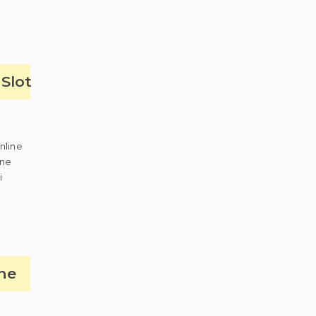
Slot
nline
ine
i
ne