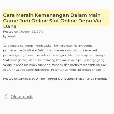
Cara Meraih Kemenangan Dalam Main
Game Judi Online Slot Online Depo Via
Dana
Posted on
October 22, 2019
by
admin
Cara supaya sanggup mendapatkan kemenangan dalam bermain
permainan judi online – Dalam main permainan judi online seluruh
pemainnya ingin memperoleh kemenangan dalam tiap-tiap taruhannya.
Saat main game judi online memang banyak sekali tipe – jenisnya yang
sanggup anda mainkan ada yang menarik dan pastinya menantang. Dari
seluruhnya tipe game judi online ini tentunya memiliki angan-angan […]
Posted in
Games Slot Online
Tagged
Slot Deposit Pulsa Tanpa Potongan
Posts
Older posts
navigation