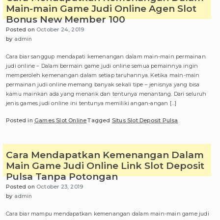
Main-main Game Judi Online Agen Slot
Bonus New Member 100
Posted on
October 24, 2019
by
admin
Cara biar sanggup mendapati kemenangan dalam main-main permainan
judi online – Dalam bermain game judi online semua pemainnya ingin
memperoleh kemenangan dalam setiap taruhannya. Ketika main-main
permainan judi online memang banyak sekali tipe – jenisnya yang bisa
kamu mainkan ada yang menarik dan tentunya menantang. Dari seluruh
jenis games judi online ini tentunya memiliki angan-angan […]
Posted in
Games Slot Online
Tagged
Situs Slot Deposit Pulsa
Cara Mendapatkan Kemenangan Dalam
Main Game Judi Online Link Slot Deposit
Pulsa Tanpa Potongan
Posted on
October 23, 2019
by
admin
Cara biar mampu mendapatkan kemenangan dalam main-main game judi