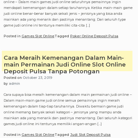
online – Dalam main games judi online seluruhnya pemainnya ingin
mendapati kemenangan dalam setiap taruhannya. Ketika main-main game
judi online benar-benar banyak sekali jenis – jenisnya yang bisa anda
mainkan ada yang menarik dan pastinya menantang. Dari seluruh type
game judi online ini tentunya memiliki cita-cita […]
Posted in
Games Slot Online
Tagged
Poker Online Deposit Pulsa
Cara Meraih Kemenangan Dalam Main-
main Permainan Judi Online Slot Online
Deposit Pulsa Tanpa Potongan
Posted on
October 23, 2019
by
admin
Cara supaya bisa meraih kemenangan dalam main permainan judi online –
Dalam main-main game judi online semua pemainnya ingin meraih
kemenangan dalam tiap-tiap taruhannya. Diwaktu bermain game judi
online memang banyak sekali kategori – jenisnya yang mampu anda
mainkan ada yang menarik dan pastinya menantang. Dari seluruh kategori
games judi online ini tentunya memiliki angan-angan […]
Posted in
Games Slot Online
Tagged
Judi Slot Deposit Pulsa