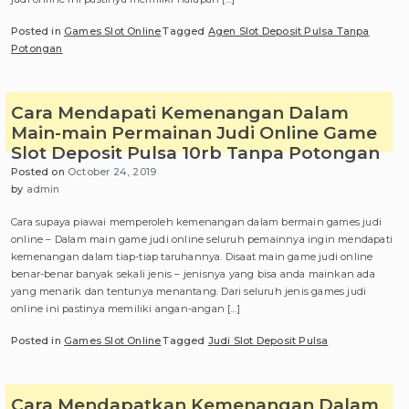
Posted in
Games Slot Online
Tagged
Agen Slot Deposit Pulsa Tanpa
Potongan
Cara Mendapati Kemenangan Dalam
Main-main Permainan Judi Online Game
Slot Deposit Pulsa 10rb Tanpa Potongan
Posted on
October 24, 2019
by
admin
Cara supaya piawai memperoleh kemenangan dalam bermain games judi
online – Dalam main game judi online seluruh pemainnya ingin mendapati
kemenangan dalam tiap-tiap taruhannya. Disaat main game judi online
benar-benar banyak sekali jenis – jenisnya yang bisa anda mainkan ada
yang menarik dan tentunya menantang. Dari seluruh jenis games judi
online ini pastinya memiliki angan-angan […]
Posted in
Games Slot Online
Tagged
Judi Slot Deposit Pulsa
Cara Mendapatkan Kemenangan Dalam