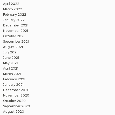
April 2022
March 2022
February 2022
January 2022
December 2021
November 2021
October 2021
September 2021
August 2021
July 2021
June 2021
May 2021
April 2021
March 2021
February 2021
January 2021
December 2020
November 2020
October 2020
September 2020
August 2020