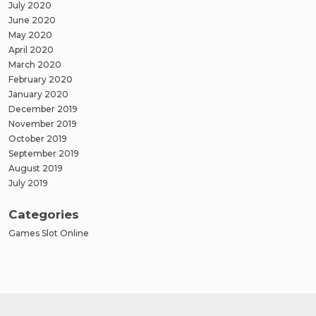
July 2020
June 2020
May 2020
April 2020
March 2020
February 2020
January 2020
December 2019
November 2019
October 2019
September 2019
August 2019
July 2019
Categories
Games Slot Online