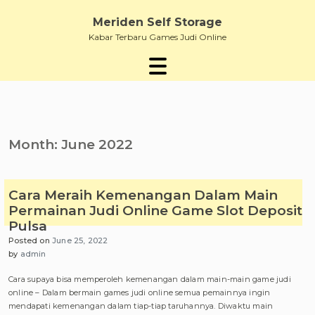
Skip
to
Meriden Self Storage
content
Kabar Terbaru Games Judi Online
Month:
June 2022
Cara Meraih Kemenangan Dalam Main
Permainan Judi Online Game Slot Deposit
Pulsa
Posted on
June 25, 2022
by
admin
Cara supaya bisa memperoleh kemenangan dalam main-main game judi
online – Dalam bermain games judi online semua pemainnya ingin
mendapati kemenangan dalam tiap-tiap taruhannya. Diwaktu main