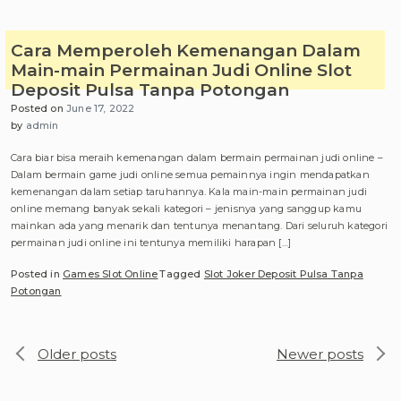
Cara Memperoleh Kemenangan Dalam
Main-main Permainan Judi Online Slot
Deposit Pulsa Tanpa Potongan
Posted on
June 17, 2022
by
admin
Cara biar bisa meraih kemenangan dalam bermain permainan judi online –
Dalam bermain game judi online semua pemainnya ingin mendapatkan
kemenangan dalam setiap taruhannya. Kala main-main permainan judi
online memang banyak sekali kategori – jenisnya yang sanggup kamu
mainkan ada yang menarik dan tentunya menantang. Dari seluruh kategori
permainan judi online ini tentunya memiliki harapan […]
Posted in
Games Slot Online
Tagged
Slot Joker Deposit Pulsa Tanpa
Potongan
Posts
Older posts
Newer posts
navigation