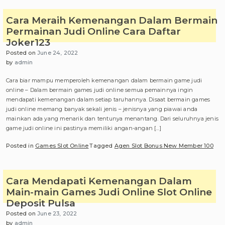
Cara Meraih Kemenangan Dalam Bermain
Permainan Judi Online Cara Daftar
Joker123
Posted on
June 24, 2022
by
admin
Cara biar mampu memperoleh kemenangan dalam bermain game judi
online – Dalam bermain games judi online semua pemainnya ingin
mendapati kemenangan dalam setiap taruhannya. Disaat bermain games
judi online memang banyak sekali jenis – jenisnya yang piawai anda
mainkan ada yang menarik dan tentunya menantang. Dari seluruhnya jenis
game judi online ini pastinya memiliki angan-angan […]
Posted in
Games Slot Online
Tagged
Agen Slot Bonus New Member 100
Cara Mendapati Kemenangan Dalam
Main-main Games Judi Online Slot Online
Deposit Pulsa
Posted on
June 23, 2022
by
admin