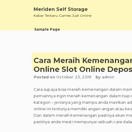
Skip
to
Meriden Self Storage
content
Kabar Terbaru Games Judi Online
Sample Page
Cara Meraih Kemenangan
Online Slot Online Depo
Posted on
October 23, 2019
by
admin
Cara supaya bisa meraih kemenangan dalam main 
pemainnya ingin meraih kemenangan dalam tiap-t
kategori – jenisnya yang mampu anda mainkan ada
online ini tentunya memiliki angan-angan atau 
Dan dalam meraih kemenangan pastinya akan mer
pastinya anda mesti mempunyai sebuah cara dal