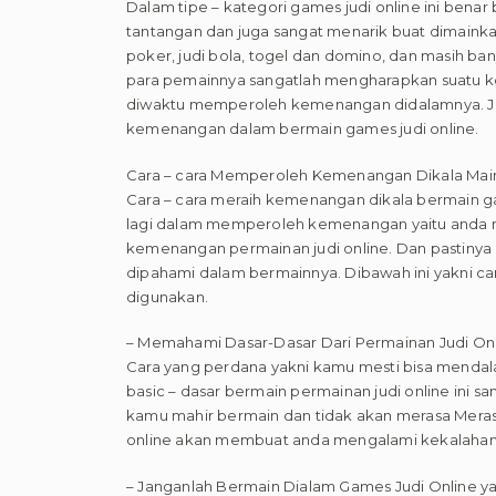
Dalam tipe – kategori games judi online ini ben
tantangan dan juga sangat menarik buat dimainkan
poker, judi bola, togel dan domino, dan masih ban
para pemainnya sangatlah mengharapkan suatu 
diwaktu memperoleh kemenangan didalamnya. Ja
kemenangan dalam bermain games judi online.
Cara – cara Memperoleh Kemenangan Dikala Main
Cara – cara meraih kemenangan dikala bermain g
lagi dalam memperoleh kemenangan yaitu anda 
kemenangan permainan judi online. Dan pastinya
dipahami dalam bermainnya. Dibawah ini yakni c
digunakan.
– Memahami Dasar-Dasar Dari Permainan Judi On
Cara yang perdana yakni kamu mesti bisa mendal
basic – dasar bermain permainan judi online ini
kamu mahir bermain dan tidak akan merasa Merasa
online akan membuat anda mengalami kekalahan da
– Janganlah Bermain Dialam Games Judi Online y