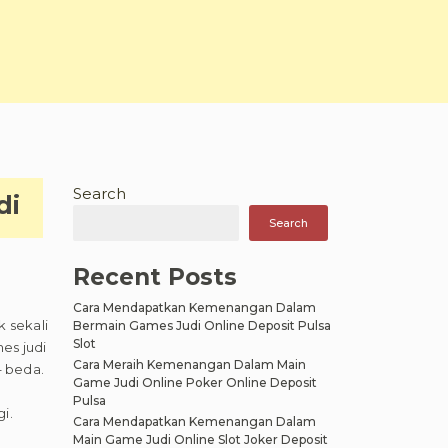
Search
di
Search
Recent Posts
Cara Mendapatkan Kemenangan Dalam
 sekali
Bermain Games Judi Online Deposit Pulsa
Slot
es judi
Cara Meraih Kemenangan Dalam Main
– beda.
Game Judi Online Poker Online Deposit
Pulsa
i.
Cara Mendapatkan Kemenangan Dalam
Main Game Judi Online Slot Joker Deposit