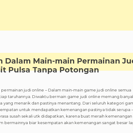
 Dalam Main-main Permainan Ju
sit Pulsa Tanpa Potongan
permainan judi online – Dalam main-main game judi online semua
iap taruhannya. Diwaktu bermain game judi online memang banyak
 yang menarik dan pastinya menantang. Dari seluruh kategori gam
kesempatan untuk mendapatkan kemenangan pastinya tidak serupa 
asa susah sekali utk didapatkan, karena buat meraih kemenangan
am bermainnya biar kesempatan akan kemenangan sangat besar lag