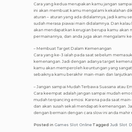
Cara yang kedua merupakan kamu jangan sampai mai
ini akan membuat kamu mengalami kekalahan dika
aturan – aturan yang ada didalamnya, jadi kamu 
sudah merasa piawai main didalamnya. Dan kalau 
akan mendapatkan kerugian berupa kamu akan me
permainannya, dan anda juga akan mengalami kehi
– Membuat Target Dalam Kemenangan
Cara yang ke-3 ialah pada saat sebelum memasuk
kemenangan. Jadi dengan adanya target kemenan
kamu akan memperoleh keuntungan yang sangat bes
sebaiknya kamu berakhir main-main dan lanjutkann
– Jangan sampai Mudah Terbawa Suasana atau Em
Cara keempat adalah jangan sampai mudah emosi 
mudah terpancing emosi. Karena pada saat mai
dan akan susah sekali mendapati kemenangan. Ja
dengan bermain dengan cara slow ini anda mah
Posted in
Games Slot Online
Tagged
Judi Slot 