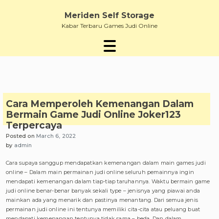
Skip
to
Meriden Self Storage
content
Kabar Terbaru Games Judi Online
Cara Memperoleh Kemenangan Dalam
Bermain Game Judi Online Joker123
Terpercaya
Posted on
March 6, 2022
by
admin
Cara supaya sanggup mendapatkan kemenangan dalam main games judi
online – Dalam main permainan judi online seluruh pemainnya ingin
mendapati kemenangan dalam tiap-tiap taruhannya. Waktu bermain game
judi online benar-benar banyak sekali type – jenisnya yang piawai anda
mainkan ada yang menarik dan pastinya menantang. Dari semua jenis
permainan judi online ini tentunya memiliki cita-cita atau peluang buat
mendapati kemenangan tentunya tidak sama – beda. Dan dalam