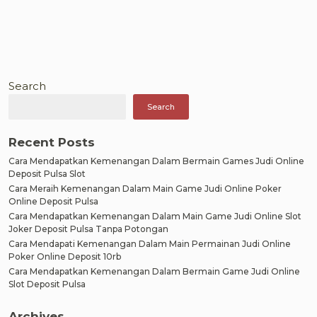
Search
Search
Recent Posts
Cara Mendapatkan Kemenangan Dalam Bermain Games Judi Online
Deposit Pulsa Slot
Cara Meraih Kemenangan Dalam Main Game Judi Online Poker
Online Deposit Pulsa
Cara Mendapatkan Kemenangan Dalam Main Game Judi Online Slot
Joker Deposit Pulsa Tanpa Potongan
Cara Mendapati Kemenangan Dalam Main Permainan Judi Online
Poker Online Deposit 10rb
Cara Mendapatkan Kemenangan Dalam Bermain Game Judi Online
Slot Deposit Pulsa
Archives