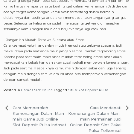
Cara yang ketiga yakni pada saat sebelum memasuki permainan judi online
kamu harus mempunyai satu buah target dalam kemenangan. Jadi dengan
adanya target kemenangan kamu akan tertantang dalam bermain
didalamnya dan pastinya anda akan mendapati keuntungan yang sangat
besar. Seterusnya kalau anda sudah mencapai target yang di harapkan
sebaiknya kamu mogok main dan lanjutkannya lagi esok hari.
– Janganlah Mudah Terbawa Suasana atau Emosi
Cara keempat yakni janganlah mudah emosi atau terbawa suasana, jadi
maksudnya pada saat anda main jangan sampai mudah terpancing emosi.
Karena pada saat main-main anda mudah terpancing emosi anda akan
mendapatkan kekalahan dan akan susah sekali memperoleh kemenangan.
Jadi pada saat main sebaiknya kamu main dengan sabar dan juga Tenang
dengan main dengan cara kalem ini anda bisa memperoleh kemenangan
dengan sangat mudah.
Posted in
Games Slot Online
Tagged
Situs Slot Deposit Pulsa
Post
Cara Memperoleh
Cara Mendapati
navigation
Kemenangan Dalam Main-
Kemenangan Dalam Main-
main Game Judi Online
main Permainan Judi
Slot Deposit Pulsa Indosat
Online Deposit Slot Pakai
Pulsa Telkomsel