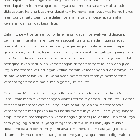
mendapatkan kemenangan pastinya akan merasa susah sekali untuk
didapatkan, karena buat mendapatkan kemenangan pastinya kamu harus
mempunyai satu buah cara dalam bermainnya biar kesempatan akan
kemenangan sangat besar lagi.
Dalam type – tipe game judi online ini sangatlah banyak yand disetiap
permainannya akan memberikan sebuah tantangan dan juga sangat
menarik buat dimainkan. Jenis – type games judi online ini yaitu seperti
game poker, judi bola, togel dan domino, dan masih banyak yang yang lain
lagi. Dan pada saat main permainan judi online para pemainnya sangatlah
menginginkan satu buah kemenangan dengan sangat mudah dan juga
ingin mendapati keuntungan ketika meraih kemenangan didalamnya. Jadi
dalam kesempatan kali ini kami akan membahas caranya memperoleh
kemenangan dalam main-main game judi online.
Cara – cara Meraih Kemenangan Ketika Bermain Permainan Judi Online
Cara – cara meraih kemenangan waktu bermain games judi online – Benar-
benar biar memberikan peluang lebih besar lagi dalam mendapatkan
kemenangan merupakan kamu harus mempunyai cara – cara yang sangat
ampuh dalam mendapatkan kemenangan games judi online. Dan tentunya
cara yang ingin dipakai yang sangat mudah dipakai dan juga mudah
dipahami dalam bermainnya. Dibawah ini merupakan cara yang dipakai
dalam main-main permainan judi online yang sangat mudah digunakan.