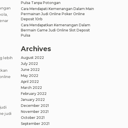
Pulsa Tanpa Potongan
tangan
Cara Mendapati Kemenangan Dalam Main
Permainan Judi Online Poker Online
bola,
Deposit 10rb
benar
Cara Mendapatkan Kemenangan Dalam
Bermain Game Judi Online Slot Deposit
Pulsa
Archives
g lebih
August 2022
July 2022
June 2022
tkan
May 2022
online
April 2022
March 2022
February 2022
January 2022
December 2021
judi
November 2021
e judi
October 2021
September 2021