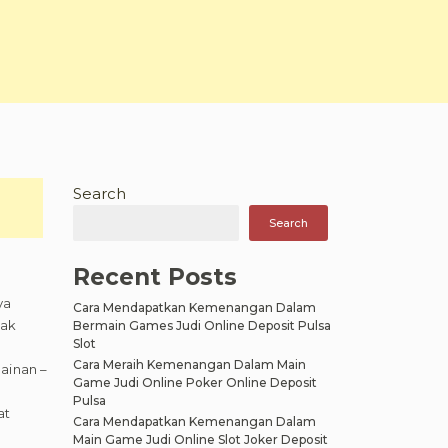
Search
Search
Recent Posts
ya
Cara Mendapatkan Kemenangan Dalam
yak
Bermain Games Judi Online Deposit Pulsa
Slot
Cara Meraih Kemenangan Dalam Main
ainan –
Game Judi Online Poker Online Deposit
Pulsa
at
Cara Mendapatkan Kemenangan Dalam
Main Game Judi Online Slot Joker Deposit