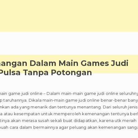
angan Dalam Main Games Judi
 Pulsa Tanpa Potongan
n game judi online – Dalam main-main game judi online seluruhn
 taruhannya. Dikala main-main game judi online benar-benar ban
inkan ada yang menarik dan tentunya menantang. Dari seluruh jenis
a-cita atau kesempatan untuk memperoleh kemenangan tentunya berl
ya akan merasa susah sekali buat didapatkan, karena utk meraih
uah cara dalam bermainnya agar peluang akan kemenangan sang