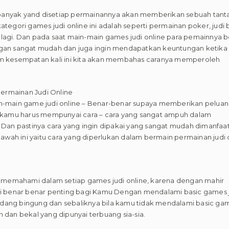
lah banyak yand disetiap permainannya akan memberikan sebuah tan
ategori games judi online ini adalah seperti permainan poker, judi 
 lagi. Dan pada saat main-main games judi online para pemainnya 
an sangat mudah dan juga ingin mendapatkan keuntungan ketika
 kesempatan kali ini kita akan membahas caranya memperoleh
ermainan Judi Online
main game judi online – Benar-benar supaya memberikan peluan
kamu harus mempunyai cara – cara yang sangat ampuh dalam
an pastinya cara yang ingin dipakai yang sangat mudah dimanfaa
wah ini yaitu cara yang diperlukan dalam bermain permainan judi 
 memahami dalam setiap games judi online, karena dengan mahir
ini benar benar penting bagi Kamu Dengan mendalami basic games 
dang bingung dan sebaliknya bila kamu tidak mendalami basic gam
an bekal yang dipunyai terbuang sia-sia.