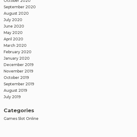
October 2020
September 2020
August 2020
July 2020
June 2020
May 2020
April 2020
March 2020
February 2020
January 2020
December 2019
November 2019
October 2019
September 2019
August 2019
July 2019
Categories
Games Slot Online