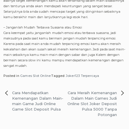
adanya target kemenangan kamu akan tertantang dalam main didalamnya
dan tentunya anda akan mendapati keuntungan yang sangat besar.
Selanjutnya bila anda sudah mencapai target yang diinginkan sebaiknya
kamu berakhir main dan lanjutkannya lagi esok hari.
– Janganlah Mudah Terbawa Suasana atau Emosi
Cara keempat yaitu janganlah mudah emosi atau terbawa suasana, jadi
maksudnya pada saat kamu bermain jangan mudah terpancing emosi.
Karena pada saat main anda mudah terpancing emosi kamu akan meraih
kekalahan dan akan susah sekali meraih kemenangan. Jadi pada saat main-
main sebaiknya kamu main-main dengan sabar dan juga Kalem dengan
bermain secara slow ini kamu mampu mendapatkan kemenangan dengan
sangat mudah.
Posted in
Games Slot Online
Tagged
Joker123 Terpercaya
Post
Cara Mendapatkan
Cara Meraih Kemenangan
navigation
Kemenangan Dalam Main-
Dalam Main Games Judi
main Game Judi Online
Online Slot Joker Deposit
Game Slot Deposit Pulsa
Pulsa 5000 Tanpa
Potongan