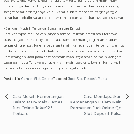
adanya target kemenangan anda akan tertantang dalam main-main
didalamnya dan tentunya kamu akan memperoleh keuntungan yang
sangat besar. Selanjutnya kalau kamu sudah mencapai target yang di
harapkan sebaiknya anda berakhir main dan lanjutkannya lagi esok hari.
– Jangan Mudah Terbawa Suasana atau Emosi
Cara keempat merupakan jangan sampai mudah emosi atau terbawa
suasana, jadi maksudnya pada saat kamu bermain janganlah mudah
terpancing emosi. Karena pada saat main kamu mudah terpancing emosi
anda akan memperoleh kekalahan dan akan susah sekali mendapatkan
kemenangan. Jadi pada saat bermain sebaiknya anda bermain dengan
sabar dan juga Tenang dengan main-main secara kalem ini kamu mahir
mendapatkan kemenangan dengan sangat mudah.
Posted in
Games Slot Online
Tagged
Judi Slot Deposit Pulsa
Post
Cara Meraih Kemenangan
Cara Mendapatkan
navigation
Dalam Main-main Games
Kemenangan Dalam Main
Judi Online Joker123
Permainan Judi Online Qq
Terbaru
Slot Deposit Pulsa