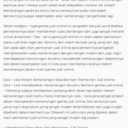
pastinya akan merasa susah sekali buat didapatkan, karena utk meraih
kemenangan pastinya kamu harus mempunyai suatu cara dalam
bermainnya supaya kesempatan akan kemenangan sangat besar lagi.
Dalam kategori – type games judi online ini sangatlah banyak yand disetiap
permainannya akan memberikan suatu tantangan dan juga sangat menarik
untuk dimainkan. Tipe – jenis game judi online ini ialah seperti permainan
poker, judi bola, togel dan domino, dan masih banyak yang yang lain lagi.
Dan pada saat main permainan judi online para pemainnya sangatlah
mengharapkan suatu kemenangan dengan sangat mudah dan juga ingin
mendapatkan keuntungan diwaktu memperoleh kemenangan didalamnya.
Jadi dalam kesempatan kali ini kita akan membahas caranya meraih
kemenangan dalam main games judi online.
Cara – cara Meraih Kemenangan Kala Bermain Permainan Judi Online
Cara – cara mendapatkan kemenangan diwaktu bermain games judi online
– Memang supaya memberikan peluang lebih besar lagi dalam meraih
kemenangan ialah kamu harus mempunyai cara – cara yang sangat ampuh
dalam memperoleh kemenangan games judi online. Dan tentunya cara
yang ingin digunakan yang sangat mudah dimanfaatkan dan juga mudah
dipahami dalam bermainnya. Dibawah ini yaitu cara yang dipakai dalam
main permainan judi online yang sangat mudah digunakan.
– Mendalami Dasar-Dasar Dari Permainan Judi Online