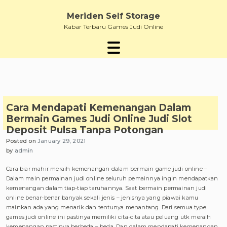
Skip
to
Meriden Self Storage
content
Kabar Terbaru Games Judi Online
Cara Mendapati Kemenangan Dalam
Bermain Games Judi Online Judi Slot
Deposit Pulsa Tanpa Potongan
Posted on
January 29, 2021
by
admin
Cara biar mahir meraih kemenangan dalam bermain game judi online –
Dalam main permainan judi online seluruh pemainnya ingin mendapatkan
kemenangan dalam tiap-tiap taruhannya. Saat bermain permainan judi
online benar-benar banyak sekali jenis – jenisnya yang piawai kamu
mainkan ada yang menarik dan tentunya menantang. Dari semua type
games judi online ini pastinya memiliki cita-cita atau peluang utk meraih
kemenangan pastinya berbeda – beda. Dan dalam mendapati kemenangan