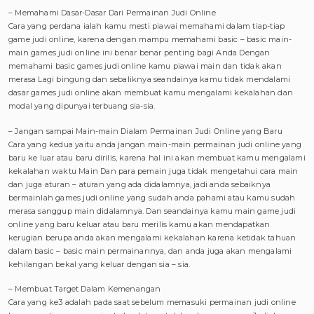
– Memahami Dasar-Dasar Dari Permainan Judi Online
Cara yang perdana ialah kamu mesti piawai memahami dalam tiap-tiap
game judi online, karena dengan mampu memahami basic – basic main-
main games judi online ini benar benar penting bagi Anda Dengan
memahami basic games judi online kamu piawai main dan tidak akan
merasa Lagi bingung dan sebaliknya seandainya kamu tidak mendalami
dasar games judi online akan membuat kamu mengalami kekalahan dan
modal yang dipunyai terbuang sia-sia.
– Jangan sampai Main-main Dialam Permainan Judi Online yang Baru
Cara yang kedua yaitu anda jangan main-main permainan judi online yang
baru ke luar atau baru dirilis, karena hal ini akan membuat kamu mengalami
kekalahan waktu Main Dan para pemain juga tidak mengetahui cara main
dan juga aturan – aturan yang ada didalamnya, jadi anda sebaiknya
bermainlah games judi online yang sudah anda pahami atau kamu sudah
merasa sanggup main didalamnya. Dan seandainya kamu main game judi
online yang baru keluar atau baru merilis kamu akan mendapatkan
kerugian berupa anda akan mengalami kekalahan karena ketidak tahuan
dalam basic – basic main permainannya, dan anda juga akan mengalami
kehilangan bekal yang keluar dengan sia – sia.
– Membuat Target Dalam Kemenangan
Cara yang ke3 adalah pada saat sebelum memasuki permainan judi online