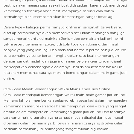
pastinya akan merasa susah sekali buat didapatkan, karena utk mendapati
kemenangan tentunya anda mesti mempunyai sebuah cara dalam
bermainnya biar kesempatan akan kemenangan sangat besar lagi.
Dalam type – kategori permainan judi online ini sangatlah banyak yand
disetiap permainannya akan memberikan satu buah tantangan dan juga
sangat menarik untuk dimainkan. Jenis – tipe permainan judi online ini
yakni seperti permainan poker, judi bola, togel dan domino, dan masih
banyak yang yang lain lagi. Dan pada saat bermain permainan judi online
para pemainnya benar benar mengharapkan satu buah kemenangan
dengan sangat mudah dan juga ingin memperoleh keuntungan disaat
mendapatkan kemenangan didalamnya. Jadi dalam kesempatan kali ini
kita akan membahas caranya meraih kemenangan dalam main game judi
online.
Cara – cara Meraih Kemenangan Waktu Main Games Judi Online
Cara – cara mendapati kemenangan waktu main-main games judi online –
Memang lah biar memberikan peluang lebih besar lagi dalam memperoleh
kemenangan merupakan anda harus mempunyai cara – cara yang sangat
ampuh dalam memperoleh kemenangan game judi online. Dan tentunya
cara yang ingin digunakan yang sangat mudah dipakai dan juga mudah
dipahami dalam bermainnya. Di bawah ini ialah cara yang dipakai dalam
bermain permainan judi online yang sangat mudah digunakan.