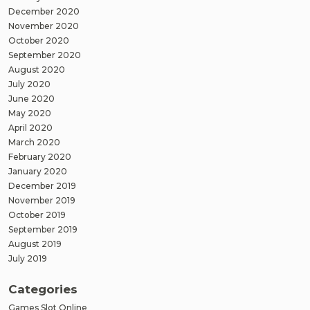
December 2020
November 2020
October 2020
September 2020
August 2020
July 2020
June 2020
May 2020
April 2020
March 2020
February 2020
January 2020
December 2019
November 2019
October 2019
September 2019
August 2019
July 2019
Categories
Games Slot Online