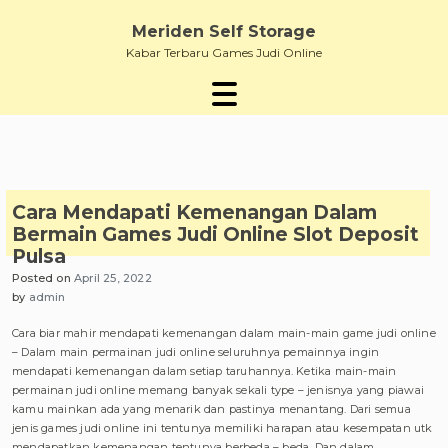
Skip
to
Meriden Self Storage
content
Kabar Terbaru Games Judi Online
Cara Mendapati Kemenangan Dalam
Bermain Games Judi Online Slot Deposit
Pulsa
Posted on
April 25, 2022
by
admin
Cara biar mahir mendapati kemenangan dalam main-main game judi online
– Dalam main permainan judi online seluruhnya pemainnya ingin
mendapati kemenangan dalam setiap taruhannya. Ketika main-main
permainan judi online memang banyak sekali type – jenisnya yang piawai
kamu mainkan ada yang menarik dan pastinya menantang. Dari semua
jenis games judi online ini tentunya memiliki harapan atau kesempatan utk
mendapatkan kemenangan tentunya berbeda – beda. Dan dalam