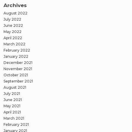
Archives
August 2022
July 2022
June 2022
May 2022
April 2022
March 2022
February 2022
January 2022
December 2021
November 2021
October 2021
September 2021
August 2021
July 2021
June 2021
May 2021
April 2021
March 2021
February 2021
January 2021