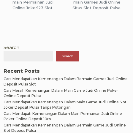
main Permainan Judi
main Games Judi Online
Online Joker123 Slot
Situs Slot Deposit Pulsa
Search
Search
Recent Posts
Cara Mendapatkan Kemenangan Dalam Bermain Games Judi Online
Deposit Pulsa Slot
Cara Meraih Kemenangan Dalam Main Game Judi Online Poker
Online Deposit Pulsa
Cara Mendapatkan Kemenangan Dalam Main Game Judi Online Slot
Joker Deposit Pulsa Tanpa Potongan
Cara Mendapati Kemenangan Dalam Main Permainan Judi Online
Poker Online Deposit 10rb
Cara Mendapatkan Kemenangan Dalam Bermain Game Judi Online
Slot Deposit Pulsa