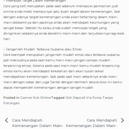
– Membuat Target Dalam Kemenangan
Cara yang ke3 merupakan pada saat sebelum memasuki permainan judi
online anda mesti mempunyai satu buah target dalam kemenangan. Jadi
dengan adanya target kemenangan anda akan tertantang dalam main-
main didalamnya dan pastinya anda akan mendapati keuntungan yang
sangat besar. Setelah itu kalau anda sudah mencapai target yang
diinginkan sebaiknya anda berakhir main-main dan lanjutkannya lagi esok
hari.
– Janganlah Mudah Terbawa Suasana atau Emosi
Cara keempat merupakan janganlah mudah emosi atau terbawa suasana,
jadi maksudnya pada saat kamu main-main jangan sampai mudah
terpancing emosi. Karena pada saat main-main kamu mudah terpancing
emosi kamu akan mendapati kekalahan dan akan susah sekali
mendapatkan kemenangan. Jadi pada saat main sebaiknya anda main-
main dengan sabar dan juga Santai dengan bermain secara slow ini kamu
dapat memperoleh kemenangan dengan sangat mudah.
Posted in
Games Slot Online
Tagged
Slot Deposit Via Pulsa Tanpa
Potongan
Post
Cara Mendapati
Cara Mendapati
navigation
Kemenangan Dalam Main-
Kemenangan Dalam Main-