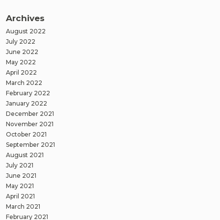
Archives
August 2022
July 2022
June 2022
May 2022
April 2022
March 2022
February 2022
January 2022
December 2021
November 2021
October 2021
September 2021
August 2021
July 2021
June 2021
May 2021
April 2021
March 2021
February 2021