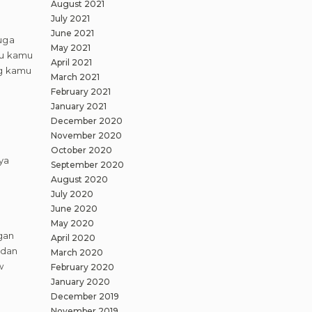
August 2021
July 2021
June 2021
uga
May 2021
au kamu
April 2021
ng kamu
March 2021
February 2021
January 2021
December 2020
November 2020
October 2020
ya
September 2020
August 2020
July 2020
June 2020
May 2020
gan
April 2020
 dan
March 2020
w
February 2020
January 2020
December 2019
November 2019