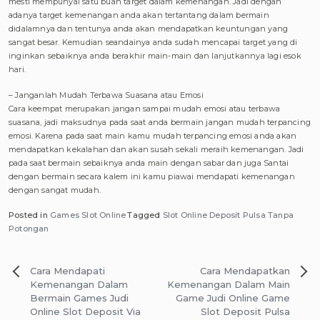
mesti mempunyai satu buah target dalam kemenangan. Jadi dengan
adanya target kemenangan anda akan tertantang dalam bermain
didalamnya dan tentunya anda akan mendapatkan keuntungan yang
sangat besar. Kemudian seandainya anda sudah mencapai target yang di
inginkan sebaiknya anda berakhir main-main dan lanjutkannya lagi esok
hari.
– Janganlah Mudah Terbawa Suasana atau Emosi
Cara keempat merupakan jangan sampai mudah emosi atau terbawa
suasana, jadi maksudnya pada saat anda bermain jangan mudah terpancing
emosi. Karena pada saat main kamu mudah terpancing emosi anda akan
mendapatkan kekalahan dan akan susah sekali meraih kemenangan. Jadi
pada saat bermain sebaiknya anda main dengan sabar dan juga Santai
dengan bermain secara kalem ini kamu piawai mendapati kemenangan
dengan sangat mudah.
Posted in
Games Slot Online
Tagged
Slot Online Deposit Pulsa Tanpa
Potongan
Post
Cara Mendapati
Cara Mendapatkan
navigation
Kemenangan Dalam
Kemenangan Dalam Main
Bermain Games Judi
Game Judi Online Game
Online Slot Deposit Via
Slot Deposit Pulsa