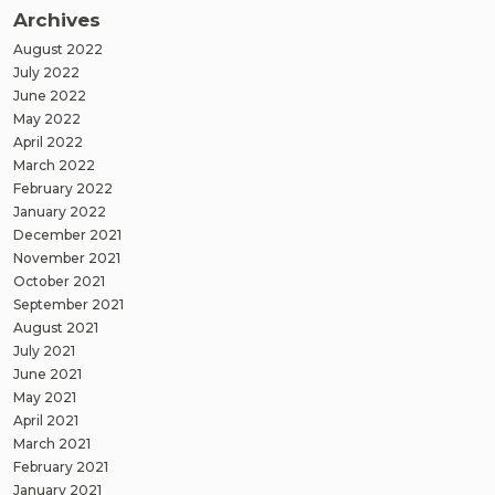
Archives
August 2022
July 2022
June 2022
May 2022
April 2022
March 2022
February 2022
January 2022
December 2021
November 2021
October 2021
September 2021
August 2021
July 2021
June 2021
May 2021
April 2021
March 2021
February 2021
January 2021