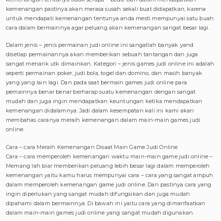
kemenangan pastinya akan merasa susah sekali buat didapatkan, karena
untuk mendapati kemenangan tentunya anda mesti mempunyai satu buah
cara dalam bermainnya agar peluang akan kemenangan sangat besar lagi.
Dalam jenis – jenis permainan judi online ini sangatlah banyak yand
disetiap permainannya akan memberikan sebuah tantangan dan juga
sangat menarik utk dimainkan. Kategori – jenis games judi online ini adalah
seperti permainan poker, judi bola, togel dan domino, dan masih banyak
yang yang lain lagi. Dan pada saat bermain games judi online para
pemainnya benar benar berharap suatu kemenangan dengan sangat
mudah dan juga ingin mendapatkan keuntungan ketika mendapatkan
kemenangan didalamnya. Jadi dalam kesempatan kali ini kami akan
membahas caranya meraih kemenangan dalam main-main games judi
online.
Cara – cara Meraih Kemenangan Disaat Main Game Judi Online
Cara – cara memperoleh kemenangan waktu main-main game judi online –
Memang lah biar memberikan peluang lebih besar lagi dalam memperoleh
kemenangan yaitu kamu harus mempunyai cara – cara yang sangat ampuh
dalam memperoleh kemenangan game judi online. Dan pastinya cara yang
ingin diperlukan yang sangat mudah difungsikan dan juga mudah
dipahami dalam bermainnya. Di bawah ini yaitu cara yang dimanfaatkan
dalam main-main games judi online yang sangat mudah digunakan.