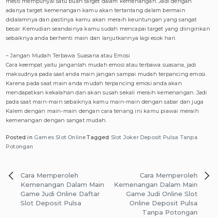
mesti mempunyai satu buah target dalam kemenangan. Jadi dengan
adanya target kemenangan kamu akan tertantang dalam bermain
didalamnya dan pastinya kamu akan meraih keuntungan yang sangat
besar. Kemudian seandainya kamu sudah mencapai target yang diinginkan
sebaiknya anda berhenti main dan lanjutkannya lagi esok hari.
– Jangan Mudah Terbawa Suasana atau Emosi
Cara keempat yaitu janganlah mudah emosi atau terbawa suasana, jadi
maksudnya pada saat anda main jangan sampai mudah terpancing emosi.
Karena pada saat main anda mudah terpancing emosi anda akan
mendapatkan kekalahan dan akan susah sekali meraih kemenangan. Jadi
pada saat main-main sebaiknya kamu main-main dengan sabar dan juga
Kalem dengan main-main dengan cara tenang ini kamu piawai meraih
kemenangan dengan sangat mudah.
Posted in
Games Slot Online
Tagged
Slot Joker Deposit Pulsa Tanpa
Potongan
Post
Cara Memperoleh
Cara Memperoleh
navigation
Kemenangan Dalam Main
Kemenangan Dalam Main
Game Judi Online Daftar
Game Judi Online Slot
Slot Deposit Pulsa
Online Deposit Pulsa
Tanpa Potongan