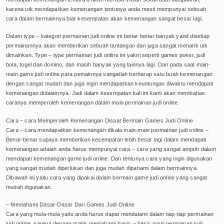
kemenangan tentunya akan merasa susah sekali buat didapatkan, karena
utk mendapatkan kemenangan tentunya anda mesti mempunyai sebuah
cara dalam bermainnya biar kesempatan akan kemenangan sangat besar
lagi.
Dalam type – kategori permainan judi online ini benar benar banyak yand
disetiap permainannya akan memberikan sebuah tantangan dan juga
sangat menarik utk dimainkan. Type – type permainan judi online ini yakni
seperti games poker, judi bola, togel dan domino, dan masih banyak yang
lainnya lagi. Dan pada saat main-main game judi online para pemainnya
sangatlah berharap satu buah kemenangan dengan sangat mudah dan
juga ingin mendapatkan keuntungan diwaktu mendapati kemenangan
didalamnya. Jadi dalam kesempatan kali ini kami akan membahas caranya
memperoleh kemenangan dalam main permainan judi online.
Cara – cara Memperoleh Kemenangan Disaat Bermain Games Judi Online
Cara – cara mendapatkan kemenangan dikala main-main permainan judi
online – Benar-benar supaya memberikan kesempatan lebih besar lagi
dalam mendapati kemenangan adalah anda harus mempunyai cara – cara
yang sangat ampuh dalam mendapati kemenangan game judi online. Dan
tentunya cara yang ingin digunakan yang sangat mudah diperlukan dan
juga mudah dipahami dalam bermainnya. Dibawah ini yaitu cara yang
dipakai dalam bermain game judi online yang sangat mudah digunakan.