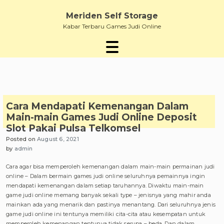
Skip
to
Meriden Self Storage
content
Kabar Terbaru Games Judi Online
Cara Mendapati Kemenangan Dalam
Main-main Games Judi Online Deposit
Slot Pakai Pulsa Telkomsel
Posted on
August 6, 2021
by
admin
Cara agar bisa memperoleh kemenangan dalam main-main permainan judi
online – Dalam bermain games judi online seluruhnya pemainnya ingin
mendapati kemenangan dalam setiap taruhannya. Diwaktu main-main
game judi online memang banyak sekali type – jenisnya yang mahir anda
mainkan ada yang menarik dan pastinya menantang. Dari seluruhnya jenis
game judi online ini tentunya memiliki cita-cita atau kesempatan untuk
memperoleh kemenangan tentunya tidak serupa – beda. Dan dalam