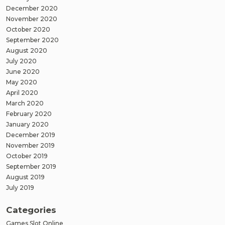
December 2020
November 2020
October 2020
September 2020
August 2020
July 2020
June 2020
May 2020
April 2020
March 2020
February 2020
January 2020
December 2019
November 2019
October 2019
September 2019
August 2019
July 2019
Categories
Games Slot Online