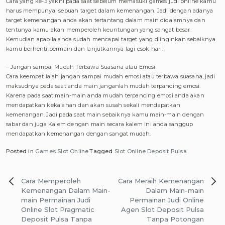
Cara yang ke-3 yakni pada saat sebelum memasuki games judi online kamu
harus mempunyai sebuah target dalam kemenangan. Jadi dengan adanya
target kemenangan anda akan tertantang dalam main didalamnya dan
tentunya kamu akan memperoleh keuntungan yang sangat besar.
Kemudian apabila anda sudah mencapai target yang diinginkan sebaiknya
kamu berhenti bermain dan lanjutkannya lagi esok hari.
– Jangan sampai Mudah Terbawa Suasana atau Emosi
Cara keempat ialah jangan sampai mudah emosi atau terbawa suasana, jadi
maksudnya pada saat anda main janganlah mudah terpancing emosi.
Karena pada saat main-main anda mudah terpancing emosi anda akan
mendapatkan kekalahan dan akan susah sekali mendapatkan
kemenangan. Jadi pada saat main sebaiknya kamu main-main dengan
sabar dan juga Kalem dengan main secara kalem ini anda sanggup
mendapatkan kemenangan dengan sangat mudah.
Posted in
Games Slot Online
Tagged
Slot Online Deposit Pulsa
Post
Cara Memperoleh
Cara Meraih Kemenangan
navigation
Kemenangan Dalam Main-
Dalam Main-main
main Permainan Judi
Permainan Judi Online
Online Slot Pragmatic
Agen Slot Deposit Pulsa
Deposit Pulsa Tanpa
Tanpa Potongan