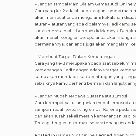
– Jangan sampai Main Dialam Games Judi Online 
Cara yang ke-2 adalah anda jangan sampai main-main
akan membuat anda mengalami kekalahan disaat 
aturan – aturan yang ada didalamnya, jadi kamu 
sudah merasa mahir bermain didalamnya. Dan jika 
akan meraih kerugian berupa anda akan mengalam
permainannya, dan anda juga akan mengalami kehi
– Membuat Target Dalam Kemenangan
Cara yang ke-3 merupakan pada saat sebelum me
kemenangan. Jadi dengan adanya target kemena
kamu akan mendapatkan keuntungan yang sangat b
sebaiknya kamu berhenti bermain dan lanjutkannya
– Jangan Mudah Terbawa Suasana atau Emosi
Cara keempat yaitu janganlah mudah emosi atau 
sampai mudah terpancing emosi. Karena pada sa
dan akan susah sekali meraih kemenangan. Jadi 
Tenang dengan main-main secara tenang ini an
Posted in
Games Slot Online
Tagged
Agen Slot 