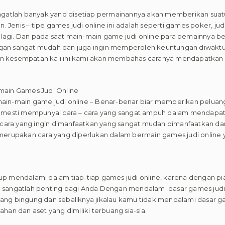
 sangatlah banyak yand disetiap permainannya akan memberikan suat
Jenis – tipe games judi online ini adalah seperti games poker, judi
 lagi. Dan pada saat main-main game judi online para pemainnya b
an sangat mudah dan juga ingin memperoleh keuntungan diwakt
 kesempatan kali ini kami akan membahas caranya mendapatkan
main Games Judi Online
in-main game judi online – Benar-benar biar memberikan peluang
 mesti mempunyai cara – cara yang sangat ampuh dalam mendapa
 cara yang ingin dimanfaatkan yang sangat mudah dimanfaatkan da
erupakan cara yang diperlukan dalam bermain games judi online 
 mendalami dalam tiap-tiap games judi online, karena dengan pi
ni sangatlah penting bagi Anda Dengan mendalami dasar games judi
ng bingung dan sebaliknya jikalau kamu tidak mendalami dasar 
n dan aset yang dimiliki terbuang sia-sia.