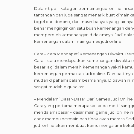
Dalam tipe – kategori permainan judi online ini
tantangan dan juga sangat menarik buat dimainkan. 
togel dan domino, dan masih banyak yang lainnya
benar menginginkan satu buah kemenangan deng
memperoleh kemenangan didalamnya. Jadi dalam
kemenangan dalam main games judi online.
Cara – cara Mendapati Kemenangan Diwaktu Ber
Cara – cara mendapatkan kemenangan diwaktu ma
besar lagi dalam meraih kemenangan yakni kamu
kemenangan permainan judi online. Dan pastinya
mudah dipahami dalam bermainnya. Dibawah ini m
sangat mudah digunakan.
– Mendalami Dasar-Dasar Dari Games Judi Online
Cara yang pertama merupakan anda mesti sanggup
mendalami dasar – dasar main game judi online i
anda mampu bermain dan tidak akan merasa Seda
judi online akan membuat kamu mengalami kekalaha