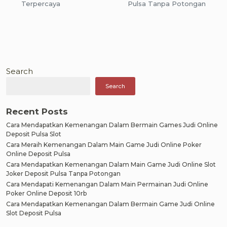
Terpercaya
Pulsa Tanpa Potongan
Search
Search
Recent Posts
Cara Mendapatkan Kemenangan Dalam Bermain Games Judi Online
Deposit Pulsa Slot
Cara Meraih Kemenangan Dalam Main Game Judi Online Poker
Online Deposit Pulsa
Cara Mendapatkan Kemenangan Dalam Main Game Judi Online Slot
Joker Deposit Pulsa Tanpa Potongan
Cara Mendapati Kemenangan Dalam Main Permainan Judi Online
Poker Online Deposit 10rb
Cara Mendapatkan Kemenangan Dalam Bermain Game Judi Online
Slot Deposit Pulsa