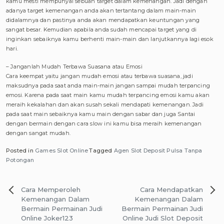
kamu mesti mempunyai sebuah target dalam kemenangan. Jadi dengan
adanya target kemenangan anda akan tertantang dalam main-main
didalamnya dan pastinya anda akan mendapatkan keuntungan yang
sangat besar. Kemudian apabila anda sudah mencapai target yang di
inginkan sebaiknya kamu berhenti main-main dan lanjutkannya lagi esok
hari.
– Janganlah Mudah Terbawa Suasana atau Emosi
Cara keempat yaitu jangan mudah emosi atau terbawa suasana, jadi
maksudnya pada saat anda main-main jangan sampai mudah terpancing
emosi. Karena pada saat main kamu mudah terpancing emosi kamu akan
meraih kekalahan dan akan susah sekali mendapati kemenangan. Jadi
pada saat main sebaiknya kamu main dengan sabar dan juga Santai
dengan bermain dengan cara slow ini kamu bisa meraih kemenangan
dengan sangat mudah.
Posted in
Games Slot Online
Tagged
Agen Slot Deposit Pulsa Tanpa
Potongan
Post
Cara Memperoleh
Cara Mendapatkan
navigation
Kemenangan Dalam
Kemenangan Dalam
Bermain Permainan Judi
Bermain Permainan Judi
Online Joker123
Online Judi Slot Deposit