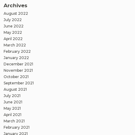
Archives
August 2022
July 2022
June 2022
May 2022
April 2022
March 2022
February 2022
January 2022
December 2021
November 2021
October 2021
September 2021
August 2021
July 2021
June 2021
May 2021
April 2021
March 2021
February 2021
January 2021