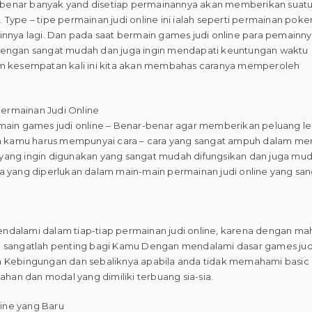
nar benar banyak yand disetiap permainannya akan memberikan suat
ype – tipe permainan judi online ini ialah seperti permainan poker,
innya lagi. Dan pada saat bermain games judi online para pemainn
ngan sangat mudah dan juga ingin mendapati keuntungan waktu
 kesempatan kali ini kita akan membahas caranya memperoleh
ermainan Judi Online
in games judi online – Benar-benar agar memberikan peluang le
 kamu harus mempunyai cara – cara yang sangat ampuh dalam mer
 yang ingin digunakan yang sangat mudah difungsikan dan juga mu
ra yang diperlukan dalam main-main permainan judi online yang sa
ndalami dalam tiap-tiap permainan judi online, karena dengan mah
ni sangatlah penting bagi Kamu Dengan mendalami dasar games jud
sa Kebingungan dan sebaliknya apabila anda tidak memahami basi
an dan modal yang dimiliki terbuang sia-sia.
ine yang Baru