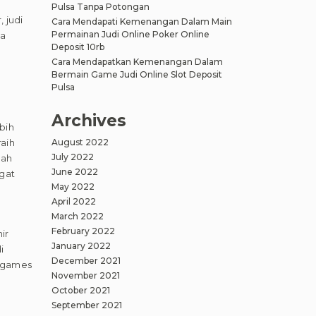
u
Pulsa Tanpa Potongan
 judi
Cara Mendapati Kemenangan Dalam Main
Permainan Judi Online Poker Online
ya
Deposit 10rb
Cara Mendapatkan Kemenangan Dalam
Bermain Game Judi Online Slot Deposit
Pulsa
Archives
bih
aih
August 2022
July 2022
dah
June 2022
ngat
May 2022
April 2022
March 2022
February 2022
ir
January 2022
i
December 2021
c games
November 2021
October 2021
September 2021