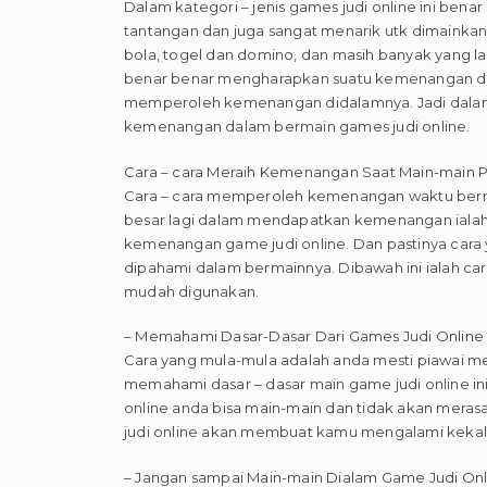
Dalam kategori – jenis games judi online ini be
tantangan dan juga sangat menarik utk dimainkan. T
bola, togel dan domino, dan masih banyak yang la
benar benar mengharapkan suatu kemenangan de
memperoleh kemenangan didalamnya. Jadi dalam
kemenangan dalam bermain games judi online.
Cara – cara Meraih Kemenangan Saat Main-main P
Cara – cara memperoleh kemenangan waktu berma
besar lagi dalam mendapatkan kemenangan ialah
kemenangan game judi online. Dan pastinya cara
dipahami dalam bermainnya. Dibawah ini ialah ca
mudah digunakan.
– Memahami Dasar-Dasar Dari Games Judi Online
Cara yang mula-mula adalah anda mesti piawai me
memahami dasar – dasar main game judi online i
online anda bisa main-main dan tidak akan mera
judi online akan membuat kamu mengalami kekalah
– Jangan sampai Main-main Dialam Game Judi Onl