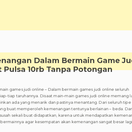
nangan Dalam Bermain Game Ju
it Pulsa 10rb Tanpa Potongan
in games judi online – Dalam bermain games judi online seluruh
p-tiap taruhannya. Disaat main-main games judi online memang l
mainkan ada yang menarik dan pastinya menantang. Dari seluruh tip
peluang buat memperoleh kemenangan tentunya berlainan – beda. Da
usah sekali buat didapatkan, karena untuk mendapatkan kemena
m bermainnya agar kesempatan akan kemenangan sangat besar lagi