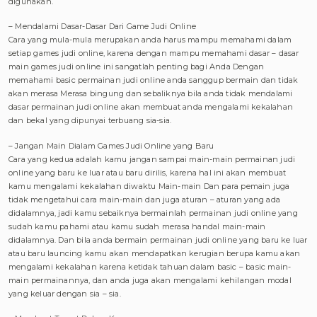
digunakan.
– Mendalami Dasar-Dasar Dari Game Judi Online
Cara yang mula-mula merupakan anda harus mampu memahami dalam
setiap games judi online, karena dengan mampu memahami dasar – dasar
main games judi online ini sangatlah penting bagi Anda Dengan
memahami basic permainan judi online anda sanggup bermain dan tidak
akan merasa Merasa bingung dan sebaliknya bila anda tidak mendalami
dasar permainan judi online akan membuat anda mengalami kekalahan
dan bekal yang dipunyai terbuang sia-sia.
– Jangan Main Dialam Games Judi Online yang Baru
Cara yang kedua adalah kamu jangan sampai main-main permainan judi
online yang baru ke luar atau baru dirilis, karena hal ini akan membuat
kamu mengalami kekalahan diwaktu Main-main Dan para pemain juga
tidak mengetahui cara main-main dan juga aturan – aturan yang ada
didalamnya, jadi kamu sebaiknya bermainlah permainan judi online yang
sudah kamu pahami atau kamu sudah merasa handal main-main
didalamnya. Dan bila anda bermain permainan judi online yang baru ke luar
atau baru launcing kamu akan mendapatkan kerugian berupa kamu akan
mengalami kekalahan karena ketidak tahuan dalam basic – basic main-
main permainannya, dan anda juga akan mengalami kehilangan modal
yang keluar dengan sia – sia.