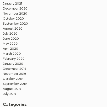
January 2021
December 2020
November 2020
October 2020
September 2020
August 2020
July 2020
June 2020
May 2020
April 2020
March 2020
February 2020
January 2020
December 2019
November 2019
October 2019
September 2019
August 2019
July 2019
Categories