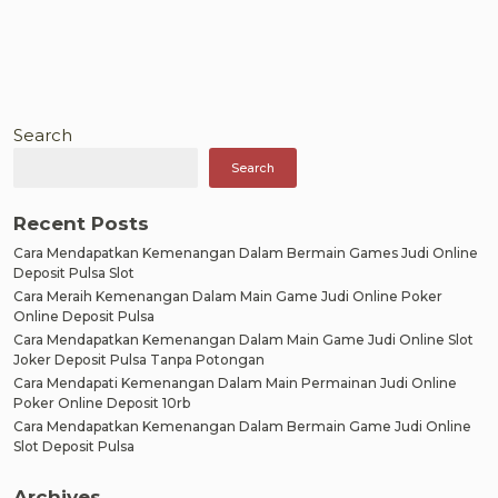
Search
Search
Recent Posts
Cara Mendapatkan Kemenangan Dalam Bermain Games Judi Online
Deposit Pulsa Slot
Cara Meraih Kemenangan Dalam Main Game Judi Online Poker
Online Deposit Pulsa
Cara Mendapatkan Kemenangan Dalam Main Game Judi Online Slot
Joker Deposit Pulsa Tanpa Potongan
Cara Mendapati Kemenangan Dalam Main Permainan Judi Online
Poker Online Deposit 10rb
Cara Mendapatkan Kemenangan Dalam Bermain Game Judi Online
Slot Deposit Pulsa
Archives