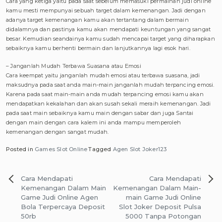
Cara yang ketiga yaitu pada saat sebelum memasuki permainan judi online
kamu mesti mempunyai sebuah target dalam kemenangan. Jadi dengan
adanya target kemenangan kamu akan tertantang dalam bermain
didalamnya dan pastinya kamu akan mendapati keuntungan yang sangat
besar. Kemudian seandainya kamu sudah mencapai target yang diharapkan
sebaiknya kamu berhenti bermain dan lanjutkannya lagi esok hari.
– Janganlah Mudah Terbawa Suasana atau Emosi
Cara keempat yaitu janganlah mudah emosi atau terbawa suasana, jadi
maksudnya pada saat anda main-main janganlah mudah terpancing emosi.
Karena pada saat main-main anda mudah terpancing emosi kamu akan
mendapatkan kekalahan dan akan susah sekali meraih kemenangan. Jadi
pada saat main sebaiknya kamu main dengan sabar dan juga Santai
dengan main dengan cara kalem ini anda mampu memperoleh
kemenangan dengan sangat mudah.
Posted in
Games Slot Online
Tagged
Agen Slot Joker123
Post
Cara Mendapati
Cara Mendapati
navigation
Kemenangan Dalam Main
Kemenangan Dalam Main-
Game Judi Online Agen
main Game Judi Online
Bola Terpercaya Deposit
Slot Joker Deposit Pulsa
50rb
5000 Tanpa Potongan