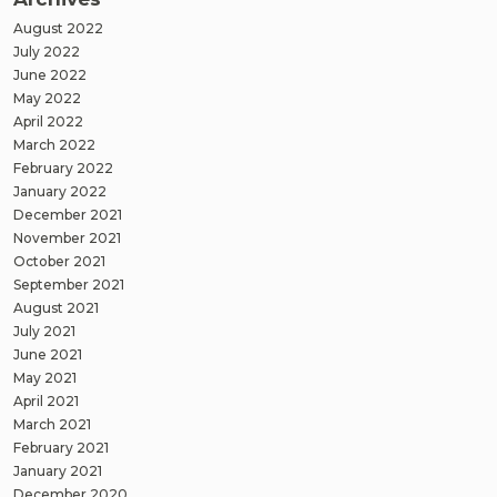
August 2022
July 2022
June 2022
May 2022
April 2022
March 2022
February 2022
January 2022
December 2021
November 2021
October 2021
September 2021
August 2021
July 2021
June 2021
May 2021
April 2021
March 2021
February 2021
January 2021
December 2020