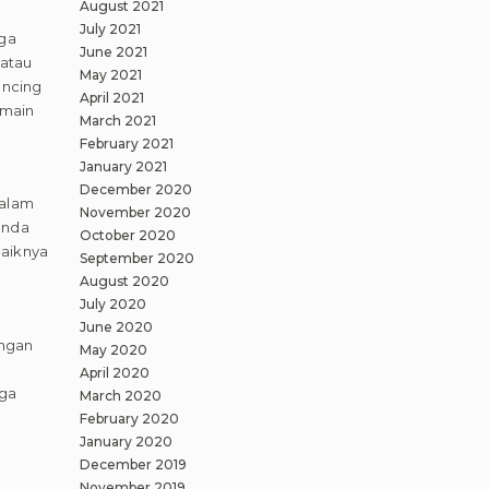
August 2021
July 2021
uga
June 2021
 atau
May 2021
uncing
April 2021
rmain
March 2021
February 2021
January 2021
December 2020
dalam
November 2020
anda
October 2020
baiknya
September 2020
August 2020
July 2020
June 2020
angan
May 2020
April 2020
uga
March 2020
February 2020
January 2020
December 2019
November 2019