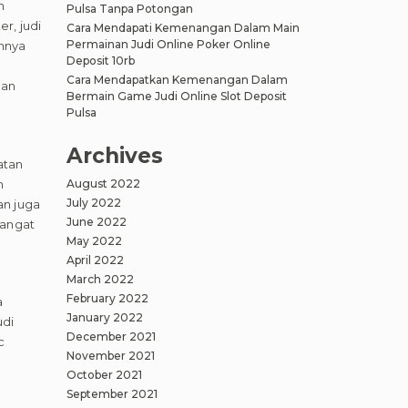
h
Pulsa Tanpa Potongan
r, judi
Cara Mendapati Kemenangan Dalam Main
Permainan Judi Online Poker Online
innya
Deposit 10rb
Cara Mendapatkan Kemenangan Dalam
gan
Bermain Game Judi Online Slot Deposit
Pulsa
Archives
atan
m
August 2022
July 2022
an juga
June 2022
sangat
May 2022
April 2022
March 2022
February 2022
a
January 2022
udi
December 2021
c
November 2021
October 2021
September 2021