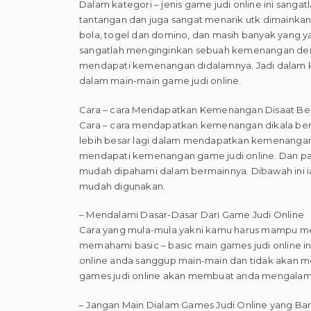
Dalam kategori – jenis game judi online ini san
tantangan dan juga sangat menarik utk dimainkan. 
bola, togel dan domino, dan masih banyak yang ya
sangatlah menginginkan sebuah kemenangan den
mendapati kemenangan didalamnya. Jadi dalam k
dalam main-main game judi online.
Cara – cara Mendapatkan Kemenangan Disaat Ber
Cara – cara mendapatkan kemenangan dikala be
lebih besar lagi dalam mendapatkan kemenangan
mendapati kemenangan game judi online. Dan pas
mudah dipahami dalam bermainnya. Dibawah ini ia
mudah digunakan.
– Mendalami Dasar-Dasar Dari Game Judi Online
Cara yang mula-mula yakni kamu harus mampu men
memahami basic – basic main games judi online 
online anda sanggup main-main dan tidak akan m
games judi online akan membuat anda mengalami 
– Jangan Main Dialam Games Judi Online yang Ba