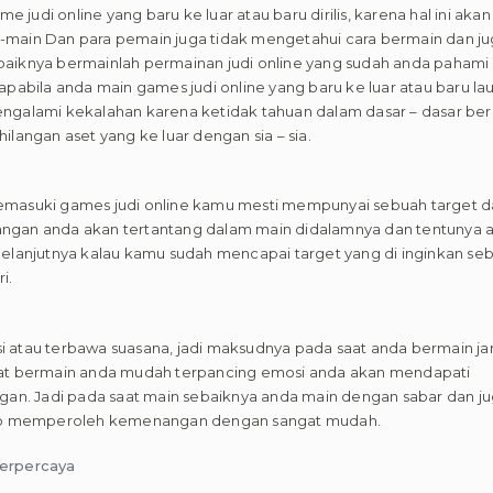
 judi online yang baru ke luar atau baru dirilis, karena hal ini akan
main Dan para pemain juga tidak mengetahui cara bermain dan j
ebaiknya bermainlah permainan judi online yang sudah anda pahami
abila anda main games judi online yang baru ke luar atau baru la
ngalami kekalahan karena ketidak tahuan dalam dasar – dasar be
angan aset yang ke luar dengan sia – sia.
masuki games judi online kamu mesti mempunyai sebuah target 
gan anda akan tertantang dalam main didalamnya dan tentunya 
elanjutnya kalau kamu sudah mencapai target yang di inginkan se
i.
atau terbawa suasana, jadi maksudnya pada saat anda bermain j
at bermain anda mudah terpancing emosi anda akan mendapati
gan. Jadi pada saat main sebaiknya anda main dengan sabar dan j
gup memperoleh kemenangan dengan sangat mudah.
Terpercaya