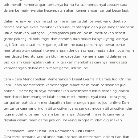
utk meraih kemenangan tentunya kamu harus mempunyai sebuah cara
dalam bermainnya biar kesempatan akan kemenangan sangat besar lagi.
Dalam jenis – jenis game judi online ini sangatlah banyak yand disetiap
permainannya akan memberikan suatu tantangan dan juga sangat menarik
utk dimainkan. Kategori – jenis games judi online ini merupakan seperti
game poker, judi bola, togel dan domino, dan masih banyak yang lainnya
lagi. Dan pada saat main game judi online para pemainnya benar benar
mengharapkan sebuah kemenangan dengan sangat mudah dan juga ingin
mendapati keuntungan waktu mendapatkan kemenangan didalamnya.
Jadi dalam kesempatan kali ini kita akan membahas caranya mendapati
kemenangan dalam main-main game judi online.
Cara – cara Mendapatkan Kemenangan Disaat Bermain Games Judi Online
Cara – cara memperoleh kemenangan disaat main-main permainan judi
online – Memang supaya memberikan kesempatan lebih besar lagi dalam
mendapati kemenangan ialah kamu mesti mempunyai cara – cara yang
sangat ampuh dalam mendapatkan kemenangan games judi online. Dan
tentunya cara yang ingin difungsikan yang sangat mudah difungsikan dan
juga mudah dipahami dalam bermainnya. Dibawah ini yaitu cara yang
dipakai dalam main game judi online yang sangat mudah digunakan.
– Mendalami Dasar-Dasar Dari Permainan Judi Online
Cara yang perdana yakni anda harus sanggup memahami dalam tiap-tiap