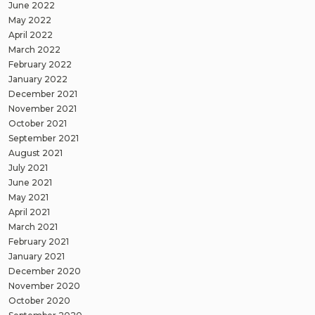
June 2022
May 2022
April 2022
March 2022
February 2022
January 2022
December 2021
November 2021
October 2021
September 2021
August 2021
July 2021
June 2021
May 2021
April 2021
March 2021
February 2021
January 2021
December 2020
November 2020
October 2020