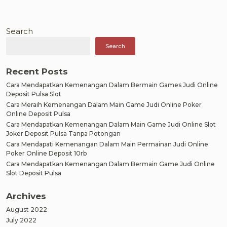
Search
Search
Recent Posts
Cara Mendapatkan Kemenangan Dalam Bermain Games Judi Online
Deposit Pulsa Slot
Cara Meraih Kemenangan Dalam Main Game Judi Online Poker
Online Deposit Pulsa
Cara Mendapatkan Kemenangan Dalam Main Game Judi Online Slot
Joker Deposit Pulsa Tanpa Potongan
Cara Mendapati Kemenangan Dalam Main Permainan Judi Online
Poker Online Deposit 10rb
Cara Mendapatkan Kemenangan Dalam Bermain Game Judi Online
Slot Deposit Pulsa
Archives
August 2022
July 2022