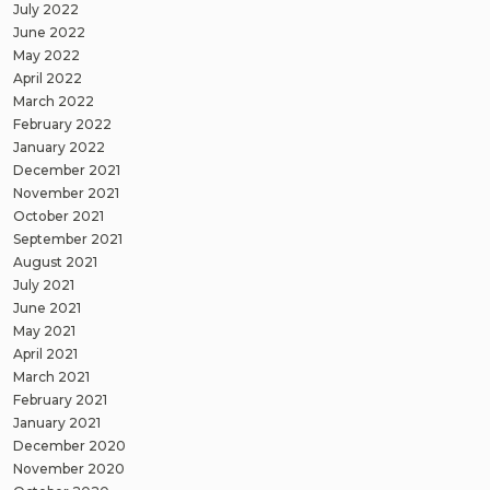
July 2022
June 2022
May 2022
April 2022
March 2022
February 2022
January 2022
December 2021
November 2021
October 2021
September 2021
August 2021
July 2021
June 2021
May 2021
April 2021
March 2021
February 2021
January 2021
December 2020
November 2020