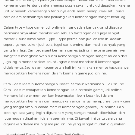
kemenangan tentunya akan merasa susah sekali untuk didapatkan, karena
untuk meraih kemenangan tentunya anda mesti mempunyai satu buah
cara dalam bermainnya biar peluang akan kemenangan sangat besar lagi.
Dalam type – type game judi online ini sangatlah banyak yand disetiap
permainannya akan memberikan sebuah tantangan dan juga sangat
menarik buat dimainkan. Type – type permainan judi online ini adalah
seperti games poker, judi bola, togel dan domino, dan masih banyak yang
yang lain lagi. Dan pada saat bermain games judi online para pemainnya
sangatlah mengharapkan suatu kemenangan dengan sangat mudah dan
juga ingin mendapatkan keuntungan disaat mendapati kemenangan
didalamnya. Jadi dalam kesempatan kali ini kami akan membahas caranya
mendapatkan kemenangan dalam bermain game judi online.
Cara – cara Meraih Kemenangan Disaat Bermain Permainan Judi Online
Cara – cara mendapatkan kemenangan kala bermain game judi online –
Memang lah biar memberikan kesempatan lebih besar lagi dalam
mendapatkan kemenangan merupakan anda harus mempunyai cara – cara
yang sangat ampuh dalam meraih kemenangan games judi online. Dan
pastinya cara yang ingin digunakan yang sangat mudah diperlukan dan
juga mudah dipahami dalam bermainnya. Di bawah ini yaitu cara yang
digunakan dalam main game judi online yang sangat mudah digunakan.
– Mendalami Dasar-Dasar Dari Game Judi Online