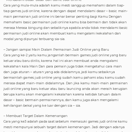
Cara yang mula-mula adalah kamu mesti sanggup memahami dalam tiap-
tiap games judi online, karena dengan dapat mendalami dasar – basic main-
main permainan judi online ini benar benar penting bagi Kamu Dengan
memahami basic permainan judi online kamu bisa bermain dan tidak akan
merasa Merasa bingung dan sebaliknya apabila anda tidak mendalami basic
permainan judi online akan membuat kamu mengalami kekalahan dan
modal yang dipunyai terbuang sia-sia.
– Jangan sampai Main Dialam Permainan Judi Online yang Baru
Cara yang ke-2 yaitu kamu janganlah bermain games judi online yang baru
keluar atau baru dirilis, karena hal ini akan membuat anda mengalami
kekalahan kala Main Dan para pemain juga tidak mengetahui cara main
dan juga aturan – aturan yang ada didalamnya, jadi kamu sebaiknya
bermainlah games judi online yang sudah kamu pahami atau kamu sudah
merasa dapat main-main didalamnya. Dan jika kamu main-main permainan
judi online yang baru keluar atau baru launcing anda akan meraih kerugian
berupa kamu akan mengalami kekalahan karena ketidak tahuan dalam
dasar – basic bermain permainannya, dan kamu juga akan mengalami
kehilangan bekal yang ke luar dengan sia – sia.
– Membuat Target Dalam Kemenangan
Cara yang ke3 adalah pada saat sebelum memasuki games judi online kamu
mesti mempunyai sebuah target dalam kemenangan. Jadi dengan adanya