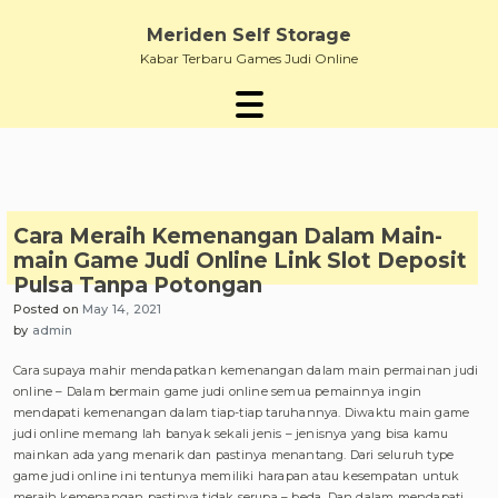
Skip
to
Meriden Self Storage
content
Kabar Terbaru Games Judi Online
Cara Meraih Kemenangan Dalam Main-
main Game Judi Online Link Slot Deposit
Pulsa Tanpa Potongan
Posted on
May 14, 2021
by
admin
Cara supaya mahir mendapatkan kemenangan dalam main permainan judi
online – Dalam bermain game judi online semua pemainnya ingin
mendapati kemenangan dalam tiap-tiap taruhannya. Diwaktu main game
judi online memang lah banyak sekali jenis – jenisnya yang bisa kamu
mainkan ada yang menarik dan pastinya menantang. Dari seluruh type
game judi online ini tentunya memiliki harapan atau kesempatan untuk
meraih kemenangan pastinya tidak serupa – beda. Dan dalam mendapati