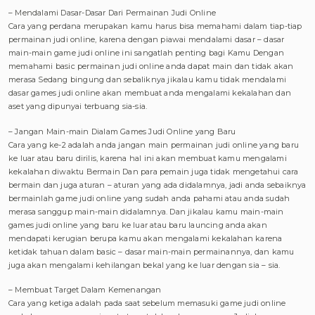
– Mendalami Dasar-Dasar Dari Permainan Judi Online
Cara yang perdana merupakan kamu harus bisa memahami dalam tiap-tiap
permainan judi online, karena dengan piawai mendalami dasar – dasar
main-main game judi online ini sangatlah penting bagi Kamu Dengan
memahami basic permainan judi online anda dapat main dan tidak akan
merasa Sedang bingung dan sebaliknya jikalau kamu tidak mendalami
dasar games judi online akan membuat anda mengalami kekalahan dan
aset yang dipunyai terbuang sia-sia.
– Jangan Main-main Dialam Games Judi Online yang Baru
Cara yang ke-2 adalah anda jangan main permainan judi online yang baru
ke luar atau baru dirilis, karena hal ini akan membuat kamu mengalami
kekalahan diwaktu Bermain Dan para pemain juga tidak mengetahui cara
bermain dan juga aturan – aturan yang ada didalamnya, jadi anda sebaiknya
bermainlah game judi online yang sudah anda pahami atau anda sudah
merasa sanggup main-main didalamnya. Dan jikalau kamu main-main
games judi online yang baru ke luar atau baru launcing anda akan
mendapati kerugian berupa kamu akan mengalami kekalahan karena
ketidak tahuan dalam basic – dasar main-main permainannya, dan kamu
juga akan mengalami kehilangan bekal yang ke luar dengan sia – sia.
– Membuat Target Dalam Kemenangan
Cara yang ketiga adalah pada saat sebelum memasuki game judi online