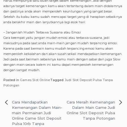
harus mempunyai satu buah target dalam kemenangan. Jadi dengan
adanya target kemenangan kamu akan tertantang dalam main didalamnya
dan pastinya anda akan memperoleh keuntungan yang sangat besar.
Setelah itu kalau kamu sudah mencapai target yang di harapkan sebaiknya
anda berakhir main dan lanjutkannya lagi esok hari.
– Janganlah Mudah Terbawa Suasana atau Emosi
Cara keempat yaitu jangan mudah emosi atau terbawa suasana, jadi
maksudnya pada saat anda main-main jangan mudah terpancing emosi.
Karena pada saat bermain kamu mudah terpancing emosi kamu akan
memperoleh kekalahan dan akan susah sekali mendapatkan kemenangan.
Jadi pada saat bermain sebaiknya kamu main dengan sabar dan juga Slow
dengan main secara kalem ini kamu dapat memperoleh kemenangan
dengan sangat mudah.
Posted in
Games Slot Online
Tagged
Judi Slot Deposit Pulsa Tanpa
Potongan
Post
Cara Mendapatkan
Cara Meraih Kemenangan
navigation
Kemenangan Dalam Main-
Dalam Main Game Judi
main Permainan Judi
Online Slot Deposit Pulsa
Online Game Slot Deposit
Tanpa Potongan
Pulsa 10rb Tanpa