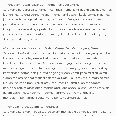
– Mendalami Dasar-Dasar Dari Permainan Judi Online
Cara yang perdana yaitu kamu mesti bisa memahami dalam tiap-tiap games
judi online, karena dengan dapat memahami basic – basic bermain games
judi online ini sangatlah penting bagi Kamu Dengan mendalami basic
permainan judi online anda mampu main dan tidak akan merasa Lagi
bingung dan sebaliknya jikalau kamu tidak mendalami dasar permainan
judi online akan membuat kamu mengalami kekalahan dan bekal yang
dipunyai terbuang sia-sia.
– Jangan sampai Main-main Dialam Games Judi Online yang Baru
Cara yang ke-2 yaitu kamu jangan bermain game judi online yang baru ke
luar atau baru dirilis, karena hal ini akan membuat kamu mengalami
kekalahan dikala Bermain Dan para pemain juga tidak mengetahui cara
main dan juga aturan – aturan yang ada didalamnya, jadi kamu sebaiknya
bermainlah permainan judi online yang sudah kamu pahami atau kamu
sudah merasa handal main didalamnya. Dan jika kamu main-main games
judi online yang baru keluar atau baru merilis kamu akan mendapati
kerugian berupa anda akan mengalami kekalahan karena ketidak tahuan
dalam basic – dasar bermain permainannya, dan kamu juga akan
mengalami kehilangan bekal yang ke luar dengan sia – sia.
– Membuat Target Dalam Kemenangan
Cara yang ke-3 yakni pada saat sebelum memasuki games judi online kamu