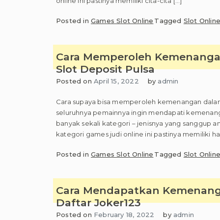
online ini pastinya memiliki cita-cita […]
Posted in
Games Slot Online
Tagged
Slot Onlin
Cara Memperoleh Kemenangan 
Slot Deposit Pulsa
Posted on
April 15, 2022
by
admin
Cara supaya bisa memperoleh kemenangan dalam 
seluruhnya pemainnya ingin mendapati kemenanga
banyak sekali kategori – jenisnya yang sanggup 
kategori games judi online ini pastinya memiliki h
Posted in
Games Slot Online
Tagged
Slot Onlin
Cara Mendapatkan Kemenanga
Daftar Joker123
Posted on
February 18, 2022
by
admin