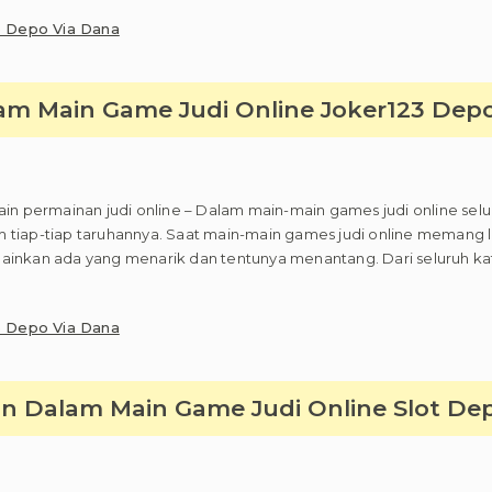
e Depo Via Dana
m Main Game Judi Online Joker123 Depo
 permainan judi online – Dalam main-main games judi online selu
iap-tiap taruhannya. Saat main-main games judi online memang 
mainkan ada yang menarik dan tentunya menantang. Dari seluruh ka
e Depo Via Dana
Dalam Main Game Judi Online Slot Dep