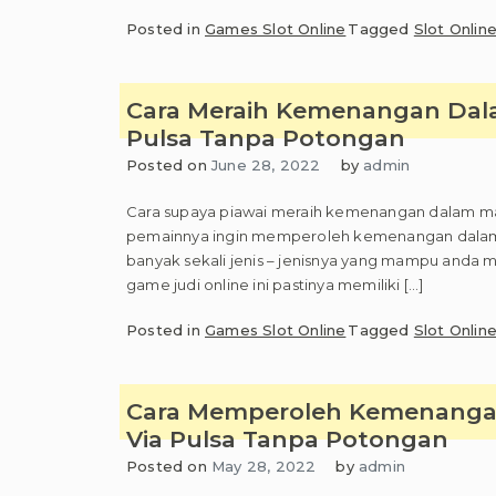
Posted in
Games Slot Online
Tagged
Slot Onlin
Cara Meraih Kemenangan Dala
Pulsa Tanpa Potongan
Posted on
June 28, 2022
by
admin
Cara supaya piawai meraih kemenangan dalam main
pemainnya ingin memperoleh kemenangan dalam t
banyak sekali jenis – jenisnya yang mampu anda 
game judi online ini pastinya memiliki […]
Posted in
Games Slot Online
Tagged
Slot Onlin
Cara Memperoleh Kemenangan 
Via Pulsa Tanpa Potongan
Posted on
May 28, 2022
by
admin