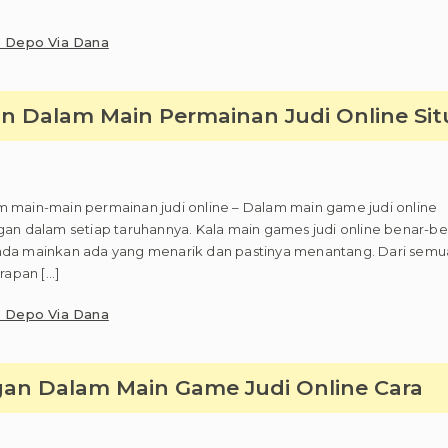
e Depo Via Dana
Dalam Main Permainan Judi Online Sit
main-main permainan judi online – Dalam main game judi online
n dalam setiap taruhannya. Kala main games judi online benar-be
anda mainkan ada yang menarik dan pastinya menantang. Dari semu
arapan […]
e Depo Via Dana
n Dalam Main Game Judi Online Cara